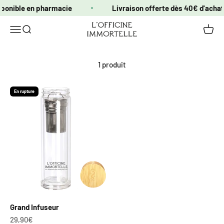
Passer au contenu
sponible en pharmacie
Livraison offerte dès 40€ d'achat
Officine Immortelle
Ouvrir la navigation
Ouvrir la recherche
Voir le
1 produit
En rupture
Grand Infuseur
Prix de vente
29,90€