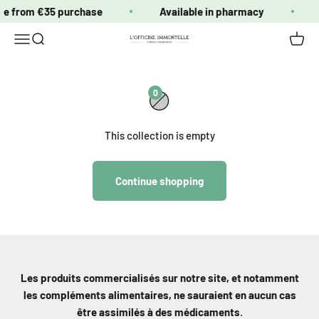
Skip to content
ope from €35 purchase
Available in pharmacy
Open navigation menu
Open search
Open c
Officine Immortelle
0
This collection is empty
Continue shopping
Les produits commercialisés sur notre site, et notamment
les compléments alimentaires, ne sauraient en aucun cas
être assimilés à des médicaments
.