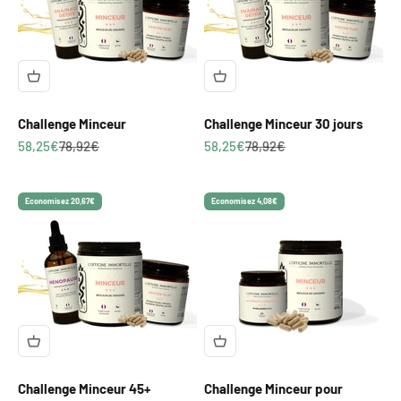
Challenge Minceur
Challenge Minceur 30 jours
Prix de vente
Prix normal
Prix de vente
Prix normal
58,25€
78,92€
58,25€
78,92€
Economisez 20,67€
Economisez 4,08€
Challenge Minceur 45+
Challenge Minceur pour