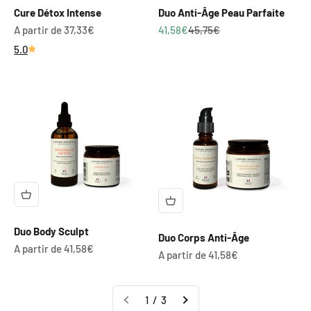
Cure Détox Intense
Duo Anti-Âge Peau Parfaite
Prix de vente
Prix de vente
Prix normal
A partir de 37,33€
41,58€
45,75€
5.0
Duo Body Sculpt
Duo Corps Anti-Âge
Prix de vente
A partir de 41,58€
Prix de vente
A partir de 41,58€
1 / 3