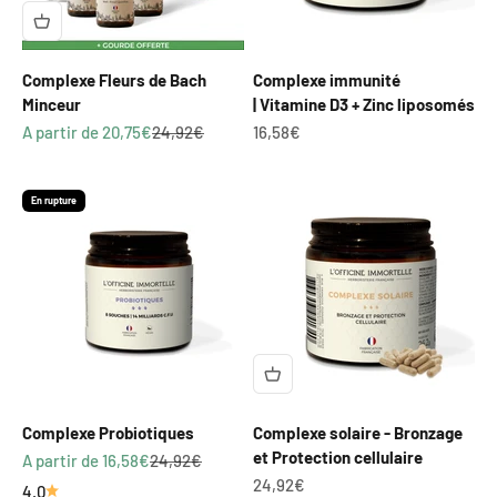
Complexe Fleurs de Bach
Complexe immunité
Minceur
| Vitamine D3 + Zinc liposomés
Prix de vente
Prix normal
Prix de vente
A partir de 20,75€
24,92€
16,58€
En rupture
Complexe Probiotiques
Complexe solaire - Bronzage
et Protection cellulaire
Prix de vente
Prix normal
A partir de 16,58€
24,92€
Prix de vente
24,92€
4.0