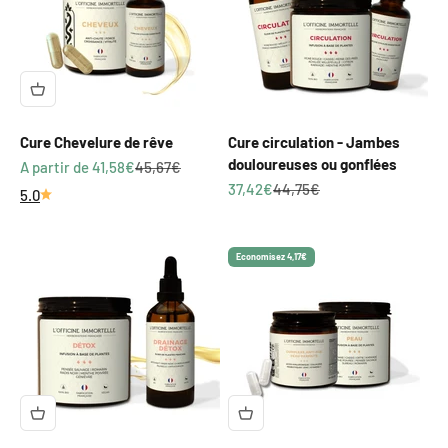
Cure Chevelure de rêve
Cure circulation - Jambes
douloureuses ou gonflées
Prix de vente
Prix normal
A partir de 41,58€
45,67€
Prix de vente
Prix normal
37,42€
44,75€
5.0
Economisez 4,17€