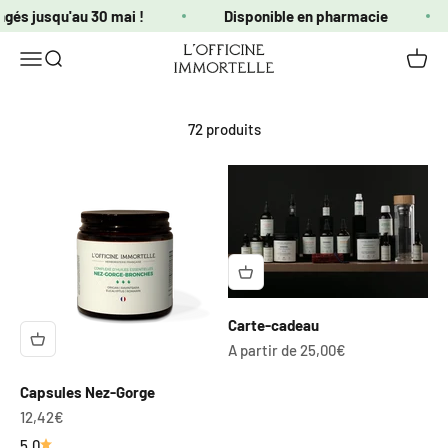
Passer au contenu
ngés jusqu'au 30 mai !
Disponible en pharmacie
Officine Immortelle
Ouvrir la navigation
Ouvrir la recherche
Voir le
72 produits
Carte-cadeau
Prix de vente
A partir de 25,00€
Capsules Nez-Gorge
Prix de vente
12,42€
5.0