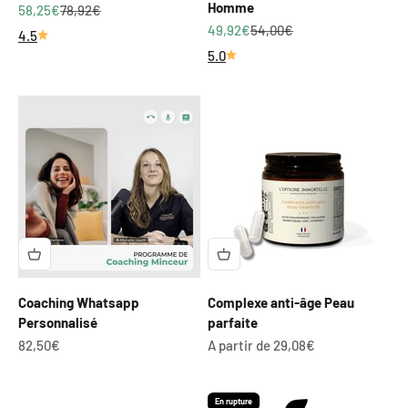
Homme
Prix de vente
Prix normal
58,25€
78,92€
Prix de vente
Prix normal
49,92€
54,00€
4.5
5.0
Coaching Whatsapp
Complexe anti-âge Peau
Personnalisé
parfaite
Prix de vente
Prix de vente
82,50€
A partir de 29,08€
En rupture