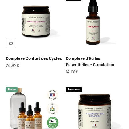
Complexe Confort des Cycles
Complexe d'Huiles
Essentielles - Circulation
Prix de vente
24,92€
Prix de vente
14,08€
Promo
En rupture