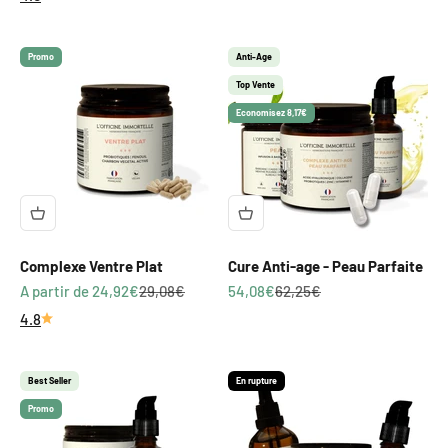
Γ
Promo
Anti-Age
Top Vente
Economisez 8,17€
Complexe Ventre Plat
Cure Anti-age - Peau Parfaite
Prix de vente
Prix normal
Prix de vente
Prix normal
A partir de 24,92€
29,08€
54,08€
62,25€
4.8
Best Seller
En rupture
Promo