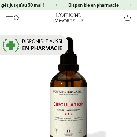
Passer au contenu
ngés jusqu'au 30 mai !
Disponible en pharmacie
Officine Immortelle
Ouvrir la navigation
Ouvrir la recherche
Voir le