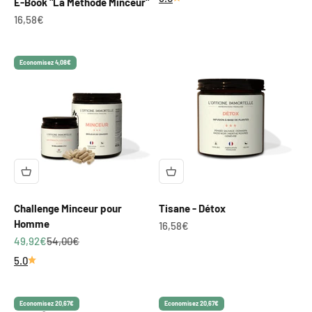
E-Book "La Méthode Minceur"
Prix de vente
16,58€
Economisez 4,08€
Challenge Minceur pour
Tisane - Détox
Homme
Prix de vente
16,58€
Prix de vente
Prix normal
49,92€
54,00€
5.0
Economisez 20,67€
Economisez 20,67€