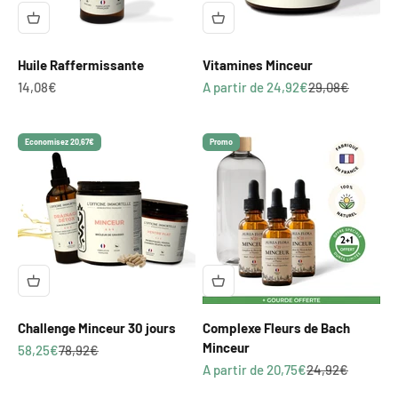
Γ
Huile Raffermissante
Vitamines Minceur
Prix de vente
Prix de vente
Prix normal
14,08€
A partir de 24,92€
29,08€
Economisez 20,67€
Promo
Challenge Minceur 30 jours
Complexe Fleurs de Bach
Minceur
Prix de vente
Prix normal
58,25€
78,92€
Prix de vente
Prix normal
A partir de 20,75€
24,92€