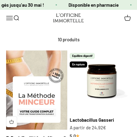
Passer au contenu
ngés jusqu'au 30 mai !
Disponible en pharmacie
Officine Immortelle
Ouvrir la navigation
Ouvrir la recherche
Voir le
10 produits
Equilibre digestif
En rupture
Lactobacillus Gasseri
Prix de vente
A partir de 24,92€
5.0