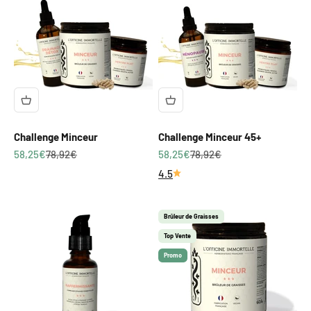
Challenge Minceur
Challenge Minceur 45+
Prix de vente
Prix normal
Prix de vente
Prix normal
58,25€
78,92€
58,25€
78,92€
4.5
Brûleur de Graisses
Top Vente
Promo